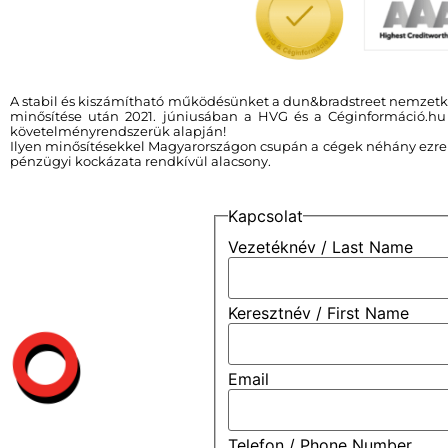
A stabil és kiszámítható működésünket a dun&bradstreet nemze
minősítése után 2021. júniusában a HVG és a Céginformáció.hu i
követelményrendszerük alapján!
Ilyen minősítésekkel Magyarországon csupán a cégek néhány ezrelék
pénzügyi kockázata rendkívül alacsony.
Kapcsolat
Vezetéknév / Last Name
Keresztnév / First Name
Email
Telefon / Phone Number