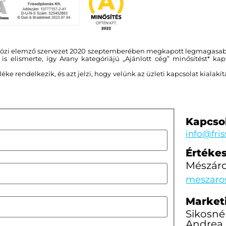
tközi elemző szervezet 2020 szeptemberében megkapott legmagasa
s elismerte, így Arany kategóriájú „Ajánlott cég” minősítést* ka
e rendelkezik, és azt jelzi, hogy velünk az üzleti kapcsolat kialakí
Kapcso
info@fri
Értékes
Mészár
meszaro
Marketi
Sikosné
Andrea