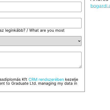
bogardi.
sz leginkább? / What are you most
issdiplomás Kft
CRM rendszerében
kezelje
ent to Graduate Ltd. managing my data in