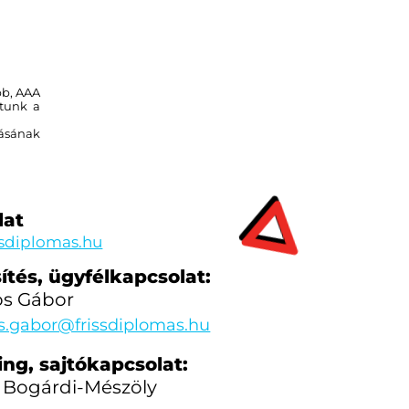
bb, AAA
ptunk a
tásának
lat
ssdiplomas.hu
ítés, ügyfélkapcsolat:
os Gábor
s.gabor@frissdiplomas.hu
ng, sajtókapcsolat:
 Bogárdi-Mészöly